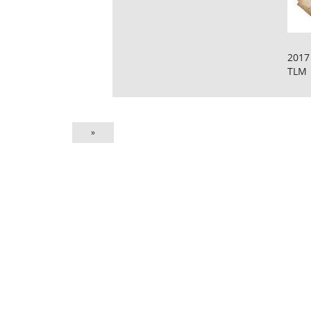
2017
TLM
»