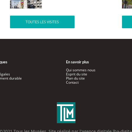
TOUTES LES VISITES
iques
En savoir plus
Qui sommes nous
égales
Esprit du site
ment durable
Plan du site
Contact
©2021 Tous les Musées. Site réalisé par l'
agence digitale lba-digita