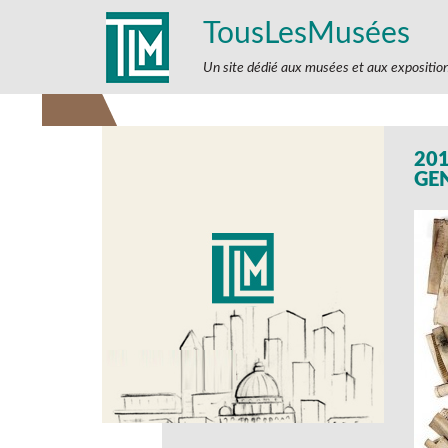
TousLesMusées
Un site dédié aux musées et aux expositio
201
GE