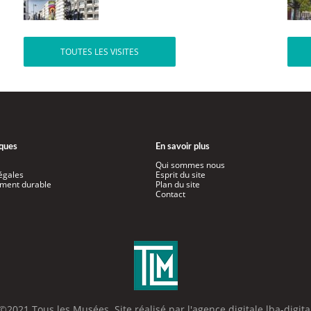
TOUTES LES VISITES
iques
En savoir plus
Qui sommes nous
égales
Esprit du site
ment durable
Plan du site
Contact
©2021 Tous les Musées. Site réalisé par l'
agence digitale lba-digita