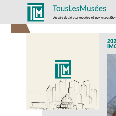
TousLesMusées
Un site dédié aux musées et aux expositio
202
IM