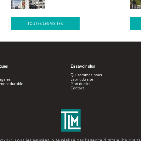
TOUTES LES VISITES
iques
En savoir plus
Qui sommes nous
égales
Esprit du site
ment durable
Plan du site
Contact
©2021 Tous les Musées. Site réalisé par l'
agence digitale lba-digita