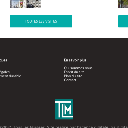
TOUTES LES VISITES
iques
En savoir plus
Qui sommes nous
égales
Esprit du site
ment durable
Plan du site
Contact
©2021 Tous les Musées. Site réalisé par l'
agence digitale lba-digita