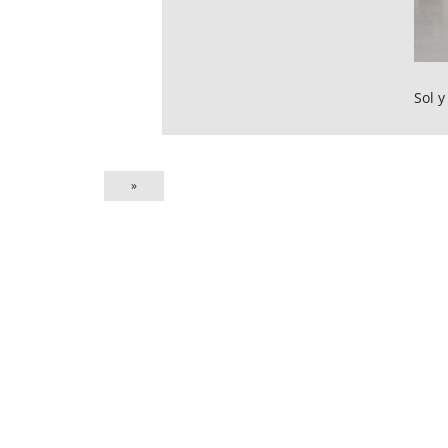
Sol 
»