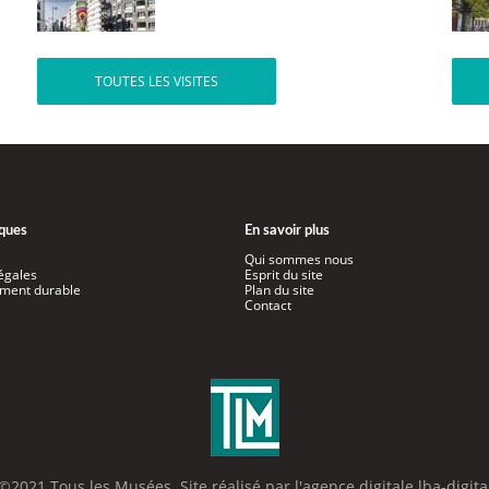
TOUTES LES VISITES
iques
En savoir plus
Qui sommes nous
égales
Esprit du site
ment durable
Plan du site
Contact
©2021 Tous les Musées. Site réalisé par l'
agence digitale lba-digita