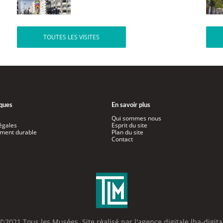
TOUTES LES VISITES
iques
En savoir plus
Qui sommes nous
égales
Esprit du site
ment durable
Plan du site
Contact
©2021 Tous les Musées. Site réalisé par l'
agence digitale lba-digita