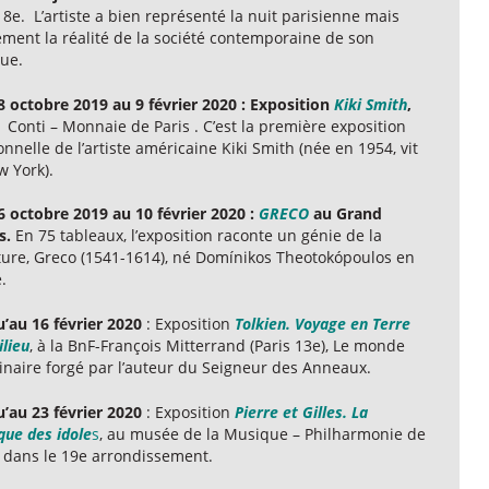
 8e. L’artiste a bien représenté la nuit parisienne mais
ement la réalité de la société contemporaine de son
ue.
8 octobre 2019 au 9 février 2020 :
Exposition
Kiki Smith
,
 Conti – Monnaie de Paris . C’est la première exposition
nnelle de l’artiste américaine Kiki Smith (née en 1954, vit
w York).
6 octobre 2019 au 10 février 2020 :
GRECO
au Grand
is.
En 75 tableaux, l’exposition raconte un génie de la
ture, Greco (1541-1614), né Domínikos Theotokópoulos en
.
u’au 16 février 2020
: Exposition
Tolkien. Voyage en Terre
lieu
, à la BnF-François Mitterrand (Paris 13e), Le monde
inaire forgé par l’auteur du Seigneur des Anneaux.
u’au 23 février 2020
: Exposition
Pierre et Gilles. La
que des idole
s
, au musée de la Musique – Philharmonie de
s dans le 19e arrondissement.