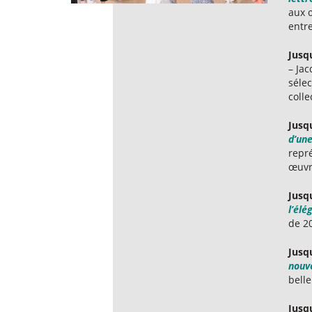
aux 
entre
Jusq
– Jac
séle
colle
Jusq
d’un
repr
œuvre
Jusq
l’élé
de 20
Jusq
nouv
bell
Jusq