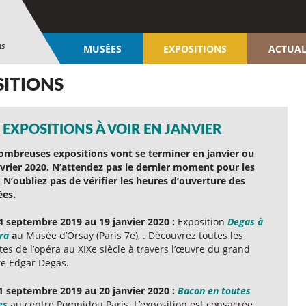
ns
MUSÉES
EXPOSITIONS
ACTUAL
SITIONS
 EXPOSITIONS À VOIR EN JANVIER
ombreuses expositions vont se terminer en janvier ou
évrier 2020. N’attendez pas le dernier moment pour les
! N’oubliez pas de vérifier les heures d’ouverture des
es.
4 septembre 2019 au 19 janvier 2020 :
Exposition
Degas à
ra
a
u Musée d’Orsay (Paris 7e), . Découvrez toutes les
tes de l’opéra au XIXe siècle à travers l’œuvre du grand
te Edgar Degas.
1 septembre 2019 au 20 janvier 2020 :
Bacon en toutes
es
au centre Pompidou Paris. L’exposition est consacrée