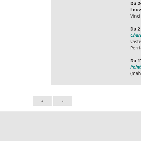
Du 2
Louv
Vinci
Du 2
Char
vaste
Perr
Du 1
Pein
(mahj
«
»