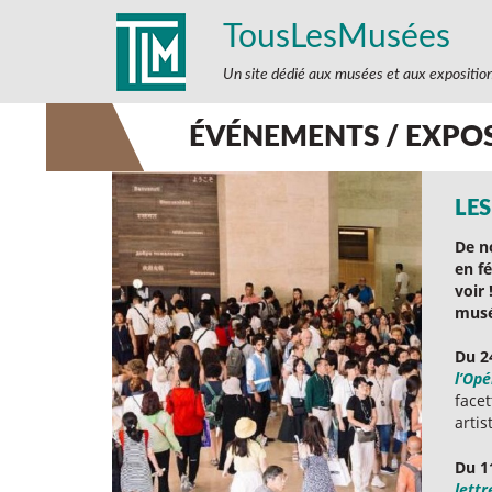
TousLesMusées
Un site dédié aux musées et aux expositio
ÉVÉNEMENTS / EXPO
LES
De n
en f
voir 
musé
Du 2
l’Opé
facet
artis
Du 1
lettr