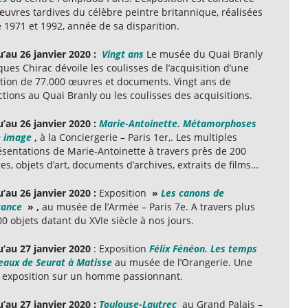
œuvres tardives du célèbre peintre britannique, réalisées
 1971 et 1992, année de sa disparition.
u’au 26 janvier 2020 :
Vingt ans
Le musée du Quai Branly
ques Chirac dévoile les coulisses de l’acquisition d’une
ction de 77.000 œuvres et documents. Vingt ans de
ctions au Quai Branly ou les coulisses des acquisitions.
u’au 26 janvier 2020 :
Marie-Antoinette. Métamorphoses
e image
,
à la Conciergerie – Paris 1er,. Les multiples
ésentations de Marie-Antoinette à travers près de 200
s, objets d’art, documents d’archives, extraits de films…
u’au 26 janvier 2020 :
Exposition
»
Les canons de
gance
» ,
au musée de l’Armée – Paris 7e. A travers plus
0 objets datant du XVIe siècle à nos jours.
u’au
27 janvier 2020
: Exposition
Félix Fénéon. Les temps
eaux de Seurat à Matisse
au musée de l’Orangerie. Une
e exposition sur un homme passionnant.
u’au 27 janvier 2020 :
Toulouse-Lautrec
au Grand Palais –