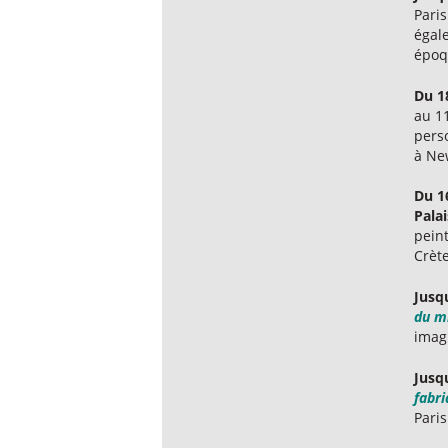
Paris
égal
époq
Du 1
au 11
perso
à Ne
Du 1
Pala
pein
Crète
Jusq
du mi
imag
Jusq
fabri
Pari