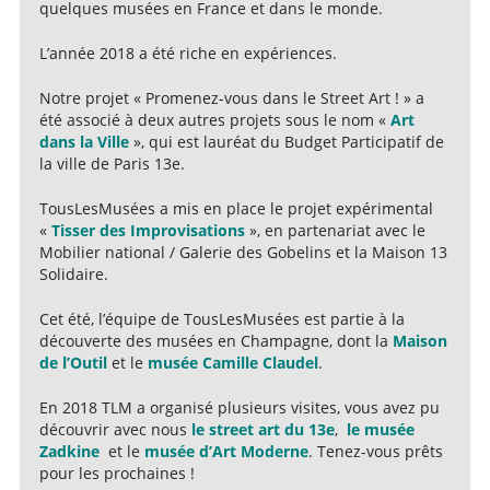
quelques musées en France et dans le monde.
L’année 2018 a été riche en expériences.
Notre projet « Promenez-vous dans le Street Art ! »
a
été associé à deux autres projets sous le nom «
Art
dans la Ville
»,
qui est
lauréat du Budget Participatif de
la ville de Paris 13e.
TousLesMusées a mis en place le projet expérimental
«
Tisser des Improvisations
», en partenariat avec
le
Mobilier national / Galerie des Gobelins
et
la Maison 13
Solidaire
.
Cet été, l’équipe de TousLesMusées est partie à la
découverte des musées en Champagne, dont la
Maison
de
l’
Outil
et le
musée Camille Claudel
.
En
2018
TLM a organisé plusieurs visites
, vous avez pu
découvrir avec nous
le street art du 13
e
,
le musée
Zadkine
et le
m
usée d’Art Moderne
. Tenez-vous prêt
s
pour les prochaines !