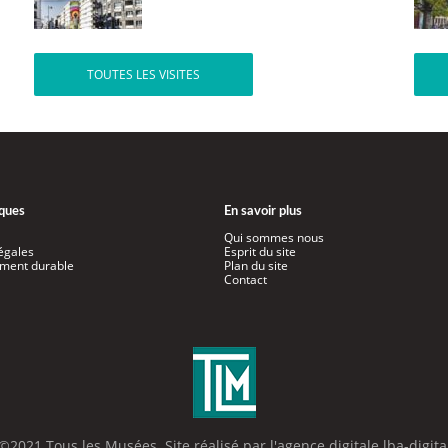
TOUTES LES VISITES
iques
En savoir plus
Qui sommes nous
égales
Esprit du site
ment durable
Plan du site
Contact
©2021 Tous les Musées. Site réalisé par l'
agence digitale lba-digita