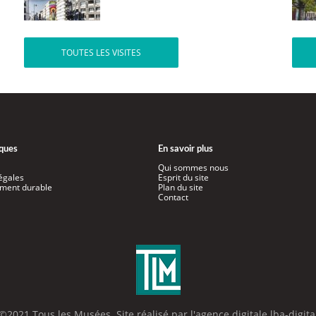
TOUTES LES VISITES
iques
En savoir plus
Qui sommes nous
égales
Esprit du site
ment durable
Plan du site
Contact
©2021 Tous les Musées. Site réalisé par l'
agence digitale lba-digita