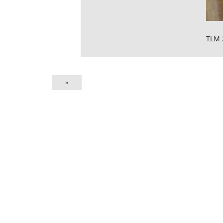
TLM 
»