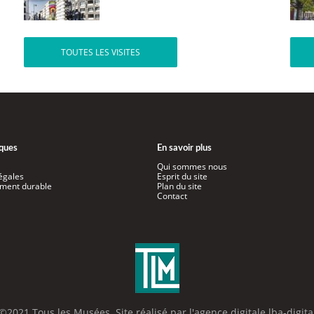
TOUTES LES VISITES
iques
En savoir plus
Qui sommes nous
égales
Esprit du site
ment durable
Plan du site
Contact
©2021 Tous les Musées. Site réalisé par l'
agence digitale lba-digita