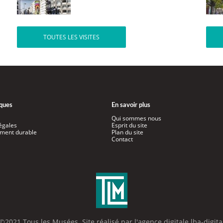
TOUTES LES VISITES
iques
En savoir plus
Qui sommes nous
égales
Esprit du site
ment durable
Plan du site
Contact
©2021 Tous les Musées. Site réalisé par l'
agence digitale lba-digita