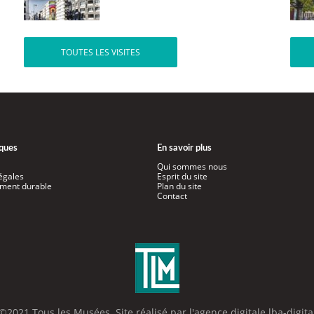
TOUTES LES VISITES
iques
En savoir plus
Qui sommes nous
égales
Esprit du site
ment durable
Plan du site
Contact
©2021 Tous les Musées. Site réalisé par l'
agence digitale lba-digita