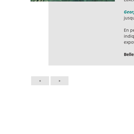
Geor
jusqu
En p
indi
expos
Bell
«
»