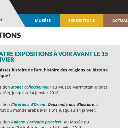
ns
MUSÉES
EXPOSITIONS
ACTUAL
ITIONS
TRE EXPOSITIONS À VOIR AVANT LE 15
NVIER
issez histoire de l’art, histoire des religions ou histoire
ique !
sition
Monet collectionneur
au Musée Marmottan Monet
s 16e), jusqu’au 14 janvier 2018.
sition
Chrétiens d’Orient
.
Deux mille ans d’histoire
, à
e
titut du monde arabe (Paris 5
)
,
jusqu’au 14 janvier.
sition
Rubens. Portraits princiers
au Musée du
bourg (Paris 6e), jusqu’au 14 janvier 2018.