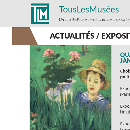
TousLesMusées
Un site dédié aux musées et aux expositio
ACTUALITÉS / EXPOS
QUA
JA
Chois
polit
Expo
(Pari
Expo
l’Ins
Expo
Luxem