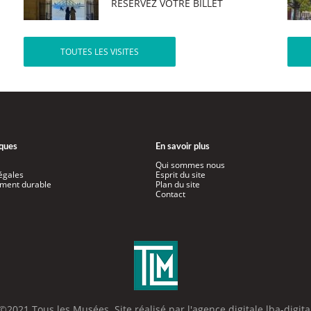
RÉSERVEZ VOTRE BILLET
TOUTES LES VISITES
iques
En savoir plus
Qui sommes nous
égales
Esprit du site
ment durable
Plan du site
Contact
©2021 Tous les Musées. Site réalisé par l'
agence digitale lba-digita