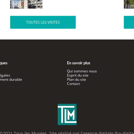
TOUTES LES VISITES
iques
En savoir plus
Qui sommes nous
égales
Esprit du site
ment durable
Plan du site
Contact
©2021 Tous les Musées. Site réalisé par l'
agence digitale lba-digita