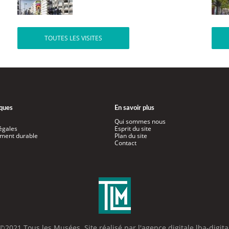
TOUTES LES VISITES
iques
En savoir plus
Qui sommes nous
égales
Esprit du site
ment durable
Plan du site
Contact
©2021 Tous les Musées. Site réalisé par l'
agence digitale lba-digita