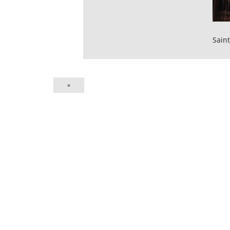
Sain
»