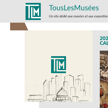
TousLesMusées
Un site dédié aux musées et aux expositio
202
CA