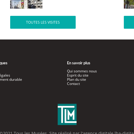
TOUTES LES VISITES
iques
En savoir plus
Qui sommes nous
égales
Esprit du site
ment durable
Plan du site
Contact
©2021 Tous les Musées. Site réalisé par l'
agence digitale lba-digita